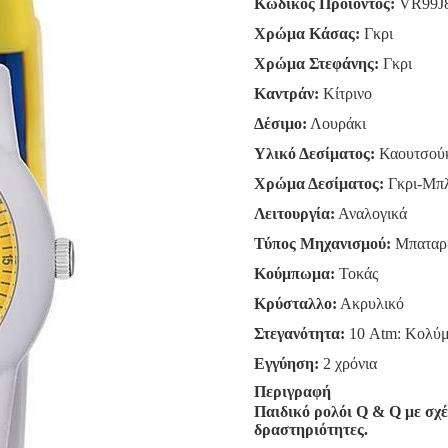
Κωδικός Προϊόντος:
VR99J
Χρώμα Κάσας:
Γκρι
Χρώμα Στεφάνης:
Γκρι
Καντράν:
Κίτρινο
Δέσιμο:
Λουράκι
Υλικό Δεσίματος:
Καουτσού
Χρώμα Δεσίματος:
Γκρι-Μπ
Λειτουργία:
Αναλογικά
Τύπος Μηχανισμού:
Μπαταρ
Κούμπωμα:
Τοκάς
Κρύσταλλο:
Ακρυλικό
Στεγανότητα:
10 Atm: Κολύμ
Εγγύηση:
2 χρόνια
Περιγραφή
Παιδικό ρολόι Q & Q με σχέδ
δραστηριότητες.