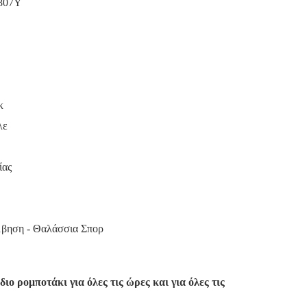
807Y
κ
λε
ίας
βηση - Θαλάσσια Σπορ
ιο ρομποτάκι για όλες τις ώρες και για όλες τις