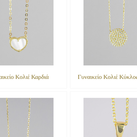
αικείο Κολιέ Καρδιά
Γυναικείο Κολιέ Κύκλος