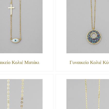
αικείο Κολιέ Ματάκι
Γυναικείο Κολιέ Κ