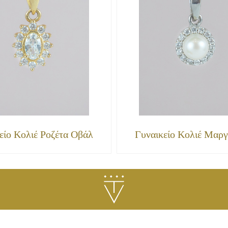
είο Κολιέ Ροζέτα Οβάλ
Γυναικείο Κολιέ Μαργ