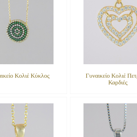
ικείο Κολιέ Κύκλος
Γυναικείο Κολιέ Πετ
Καρδιές