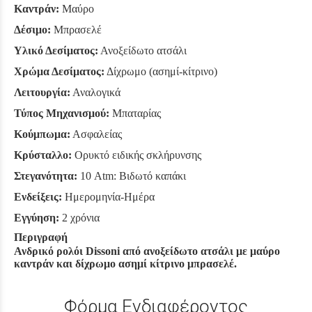
Καντράν:
Μαύρο
Δέσιμο:
Μπρασελέ
Υλικό Δεσίματος:
Ανοξείδωτο ατσάλι
Χρώμα Δεσίματος:
Δίχρωμο (ασημί-κίτρινο)
Λειτουργία:
Αναλογικά
Τύπος Μηχανισμού:
Μπαταρίας
Κούμπωμα:
Ασφαλείας
Κρύσταλλο:
Ορυκτό ειδικής σκλήρυνσης
Στεγανότητα:
10 Atm: Βιδωτό καπάκι
Ενδείξεις:
Ημερομηνία-Ημέρα
Εγγύηση:
2 χρόνια
Περιγραφή
Ανδρικό ρολόι Dissoni από ανοξείδωτο ατσάλι με μαύρο
καντράν και δίχρωμο ασημί κίτρινο μπρασελέ.
Φόρμα Ενδιαφέροντος