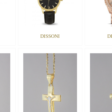
DISSONI
D