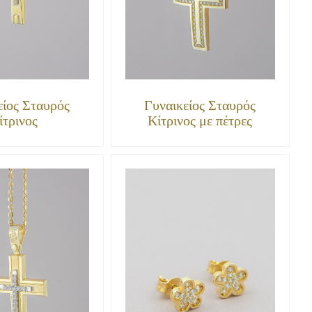
είος Σταυρός
Γυναικείος Σταυρός
ίτρινος
Κίτρινος με πέτρες