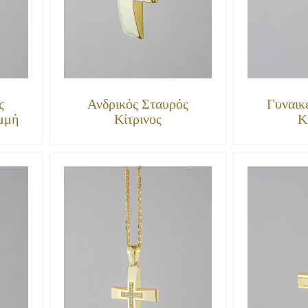
ς
Ανδρικός Σταυρός
Γυναικ
μμή
Κίτρινος
Κ