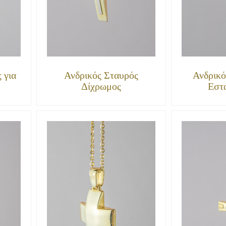
 για
Ανδρικός Σταυρός
Ανδρικό
Δίχρωμος
Εστ