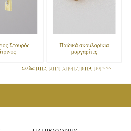
είος Σταυρός
Παιδικά σκουλαρίκια
ίτρινος
μαργαρίτες
Σελίδα
[1]
[2]
[3]
[4]
[5]
[6]
[7]
[8]
[9]
[10]
>
>>
Σ
ΠΛΗΡΟΦΟΡΙΕΣ